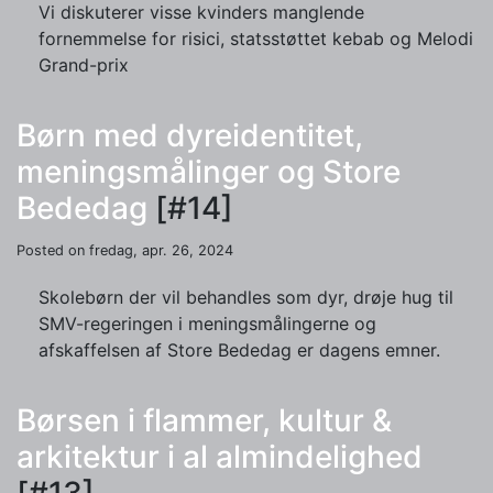
Vi diskuterer visse kvinders manglende
fornemmelse for risici, statsstøttet kebab og Melodi
Grand-prix
Børn med dyreidentitet,
meningsmålinger og Store
Bededag
[#14]
Posted on fredag, apr. 26, 2024
Skolebørn der vil behandles som dyr, drøje hug til
SMV-regeringen i meningsmålingerne og
afskaffelsen af Store Bededag er dagens emner.
Børsen i flammer, kultur &
arkitektur i al almindelighed