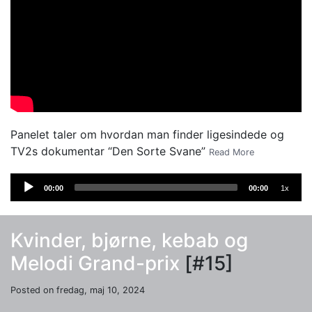
Panelet taler om hvordan man finder ligesindede og
TV2s dokumentar “Den Sorte Svane”
Read More
Audio
00:00
00:00
1x
Player
Kvinder, bjørne, kebab og
Melodi Grand-prix
[#15]
Posted on fredag, maj 10, 2024