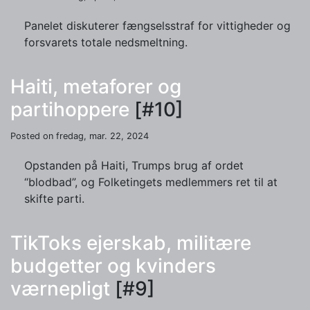
Panelet diskuterer fængselsstraf for vittigheder og
forsvarets totale nedsmeltning.
Haiti, metaforer og
partihoppere
[#10]
Posted on fredag, mar. 22, 2024
Opstanden på Haiti, Trumps brug af ordet
“blodbad”, og Folketingets medlemmers ret til at
skifte parti.
TikToks ejerskab, militære
budgetter og kvinders
værnepligt
[#9]