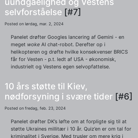
uundgåelighed og Vestens
selvforståelse
[#7]
Posted on lørdag, mar. 2, 2024
Panelet drøfter Googles lancering af Gemini - en
meget
woke
AI chat-robot. Derefter op i
helikopteren og drøfte hvilke konsekvenser BRICS
får for Vesten - p.t. ledt af USA - økonomisk,
industrielt og Vestens egen selvopfattelse.
10 års støtte til Kiev,
nødforsyning i svære tider
[#6]
Posted on fredag, feb. 23, 2024
Panelet drøfter DK’s løfte om at forpligte sig til at
støtte Ukraines millitær i 10 år. Quiz’en er om tal for
kriminalitet i Sverige. Med trusler om mere krig i